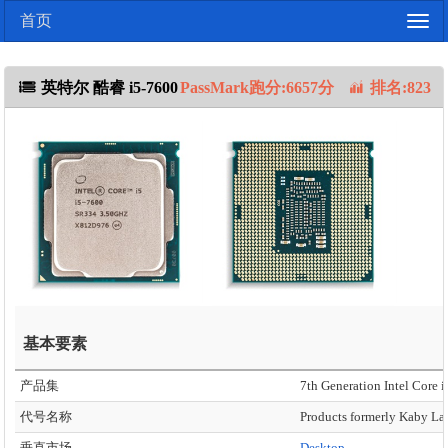
首页
Togg
navig
英特尔 酷睿 i5-7600
PassMark跑分:6657分
排名:823
基本要素
产品集
7th Generation Intel Core i
代号名称
Products formerly Kaby La
垂直市场
Desktop