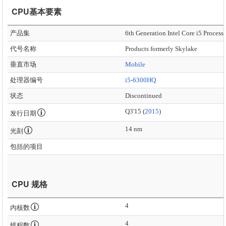
CPU基本要素
产品集
6th Generation Intel Core i5 Process
代号名称
Products formerly Skylake
垂直市场
Mobile
处理器编号
i5-6300HQ
状态
Discontinued
Q3'15 (
2015
)
发行日期
14 nm
光刻
包括的项目
CPU 规格
4
内核数
4
线程数