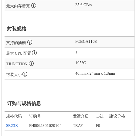
25.6 GB/s
最大内存带宽
封装规格
FCBGA1168
支持的插槽
1
最大 CPU 配置
105°C
TJUNCTION
40mm x 24mm x 1.3mm
封装大小
订购与规格信息
规格代码
订购号
发运介质
步进
建议价格
SR23X
FH8065801620104
TRAY
F0