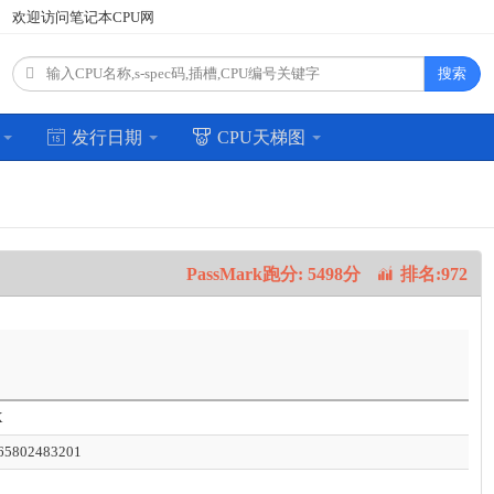
欢迎访问笔记本CPU网
搜索
场
发行日期
CPU天梯图
PassMark跑分: 5498分
排名:972
X
5802483201