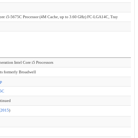
Core i5-5675C Processor (4M Cache, up to 3.60 GHz) FC-LGA14C, Tray
neration Intel Core i5 Processors
ts formerly Broadwell
op
75C
tinued
(
2015
)