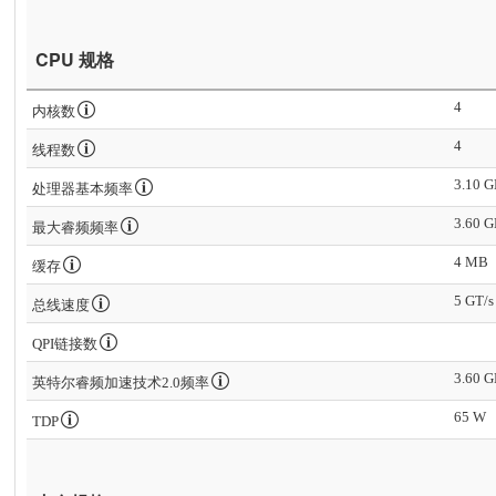
CPU 规格
4
内核数
4
线程数
3.10 
处理器基本频率
3.60 
最大睿频频率
4 MB
缓存
5 GT/s
总线速度
QPI链接数
3.60 
英特尔睿频加速技术2.0频率
65 W
TDP