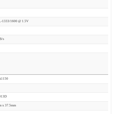
-1333/1600 @ 1.5V
B/s
A1150
013D
m x 37.5mm