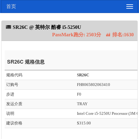
首页
Togg
navig
SR26C @ 英特尔 酷睿 i5-5250U
PassMark跑分: 2503分
排名:1630
SR26C 规格信息
规格代码
SR26C
订购号
FH8065802063410
步进
F0
发运介质
TRAY
说明
建议价格
$315.00