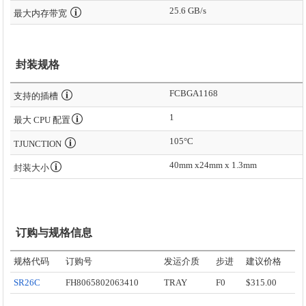
25.6 GB/s
最大内存带宽
封装规格
FCBGA1168
支持的插槽
1
最大 CPU 配置
105°C
TJUNCTION
40mm x24mm x 1.3mm
封装大小
订购与规格信息
规格代码
订购号
发运介质
步进
建议价格
SR26C
FH8065802063410
TRAY
F0
$315.00