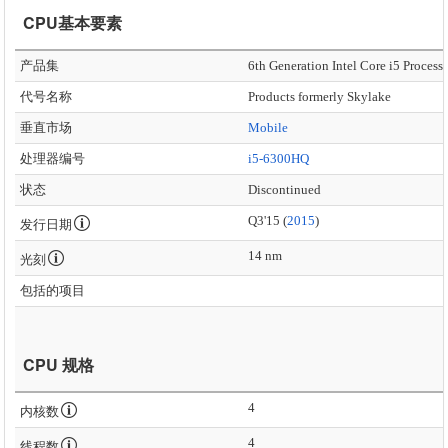
CPU基本要素
产品集
6th Generation Intel Core i5 Process
代号名称
Products formerly Skylake
垂直市场
Mobile
处理器编号
i5-6300HQ
状态
Discontinued
Q3'15 (
2015
)
发行日期
14 nm
光刻
包括的项目
CPU 规格
4
内核数
4
线程数