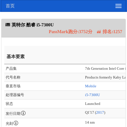
首页
Togg
navig
英特尔 酷睿 i5-7300U
PassMark跑分:3752分
排名:1257
基本要素
产品集
7th Generation Intel Core i
代号名称
Products formerly Kaby La
垂直市场
Mobile
处理器编号
i5-7300U
状态
Launched
Q1'17 (
2017
)
发行日期
14 nm
光刻