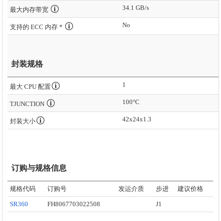
34.1 GB/s
最大内存带宽
No
支持的 ECC 内存 *
封装规格
1
最大 CPU 配置
100°C
TJUNCTION
42x24x1.3
封装大小
订购与规格信息
规格代码
订购号
发运介质
步进
建议价格
SR360
FH8067703022508
J1