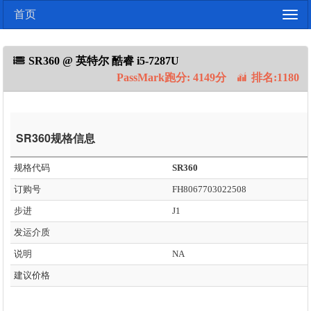
首页
Togg
navig
SR360 @ 英特尔 酷睿 i5-7287U
PassMark跑分: 4149分
排名:1180
SR360规格信息
规格代码
SR360
订购号
FH8067703022508
步进
J1
发运介质
说明
NA
建议价格