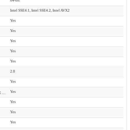
64-bit
Intel SSE4.1, Intel SSE4.2, Intel AVX2
Yes
Yes
Yes
Yes
Yes
2.0
Yes
Yes
英特尔 Transactional Synchronization Extensions – New Instructions (英特尔 TSX-NI)
Yes
Yes
Yes