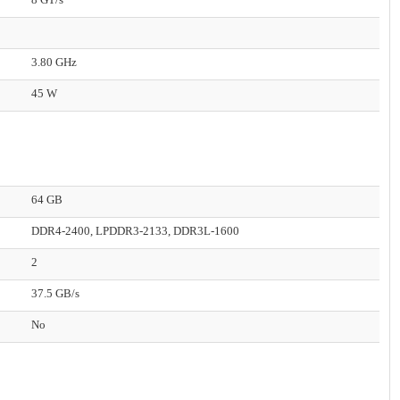
3.80 GHz
45 W
64 GB
DDR4-2400, LPDDR3-2133, DDR3L-1600
2
37.5 GB/s
No