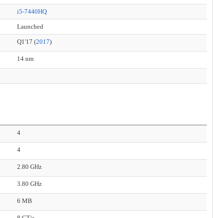
i5-7440HQ
Launched
Q1'17 (
2017
)
14 nm
4
4
2.80 GHz
3.80 GHz
6 MB
8 GT/s