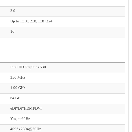
3.0
Up to 1x16, 2x8, 1x8+2x4
16
Intel HD Graphics 630
350 MHz
1.00 GHz
64 GB
eDP/DP/HDMI/DVI
Yes, at 60Hz
4096x2304@30Hz