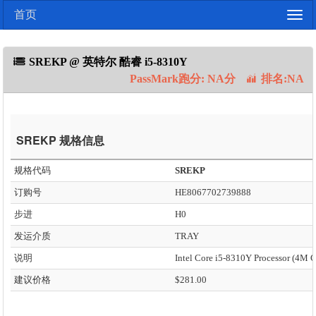
首页
Togg
navig
SREKP @ 英特尔 酷睿 i5-8310Y
PassMark跑分: NA分
排名:NA
SREKP 规格信息
规格代码
SREKP
订购号
HE8067702739888
步进
H0
发运介质
TRAY
说明
建议价格
$281.00