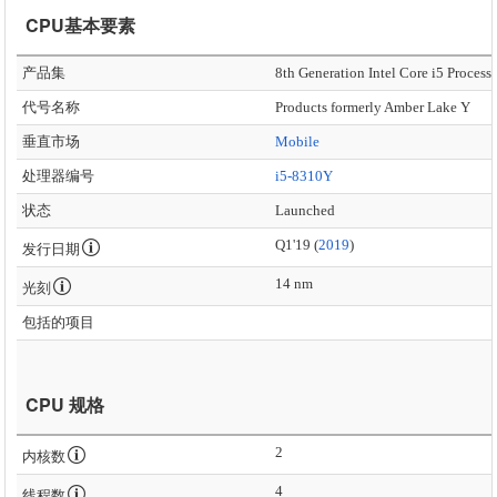
CPU基本要素
产品集
8th Generation Intel Core i5 Process
代号名称
Products formerly Amber Lake Y
垂直市场
Mobile
处理器编号
i5-8310Y
状态
Launched
Q1'19 (
2019
)
发行日期
14 nm
光刻
包括的项目
CPU 规格
2
内核数
4
线程数