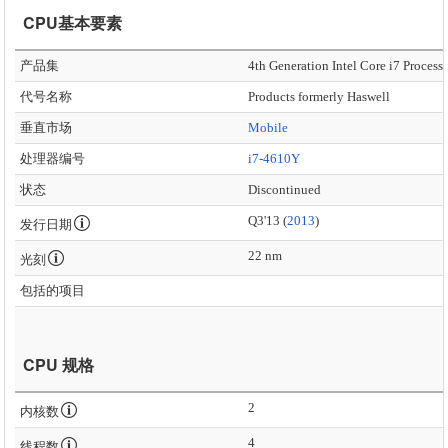
CPU基本要素
产品集
4th Generation Intel Core i7 Process
代号名称
Products formerly Haswell
垂直市场
Mobile
处理器编号
i7-4610Y
状态
Discontinued
Q3'13 (
2013
)
发行日期
22 nm
光刻
包括的项目
CPU 规格
2
内核数
4
线程数