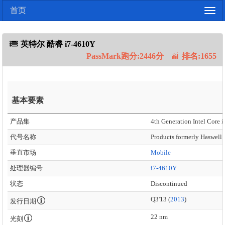
首页
Togg
navig
英特尔 酷睿 i7-4610Y
PassMark跑分:2446分
排名:1655
基本要素
产品集
4th Generation Intel Core i
代号名称
Products formerly Haswell
垂直市场
Mobile
处理器编号
i7-4610Y
状态
Discontinued
Q3'13 (
2013
)
发行日期
22 nm
光刻