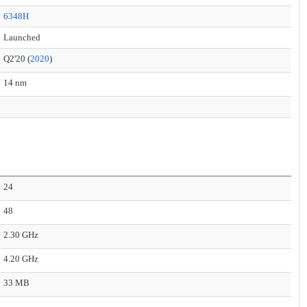
6348H
Launched
Q2'20 (
2020
)
14 nm
24
48
2.30 GHz
4.20 GHz
33 MB