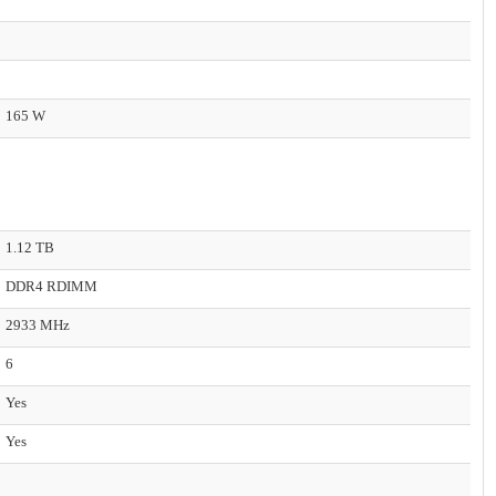
165 W
1.12 TB
DDR4 RDIMM
2933 MHz
6
Yes
Yes