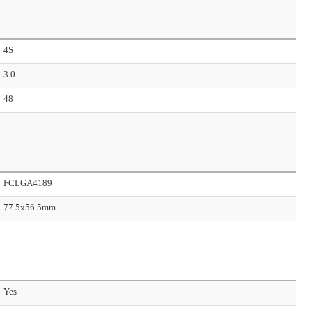
4S
3.0
48
FCLGA4189
77.5x56.5mm
Yes