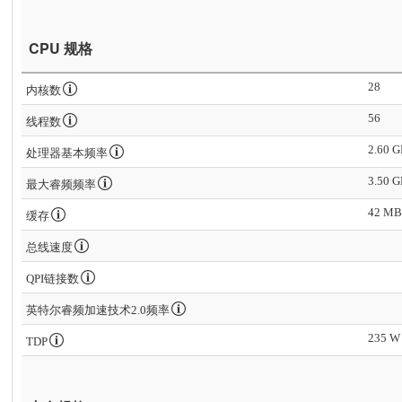
CPU 规格
28
内核数
56
线程数
2.60 
处理器基本频率
3.50 
最大睿频频率
42 M
缓存
总线速度
QPI链接数
英特尔睿频加速技术2.0频率
235 W
TDP