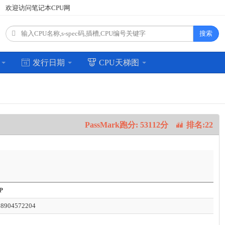
欢迎访问笔记本CPU网
搜索
场
发行日期
CPU天梯图
PassMark跑分: 53112分
排名:22
P
8904572204