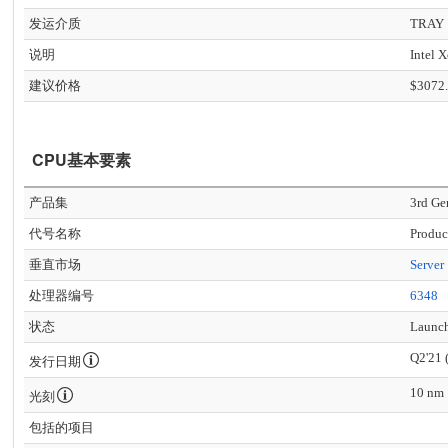
发运介质
TRAY
说明
Intel 
建议价格
$3072
CPU基本要素
产品集
3rd Ge
代号名称
Produc
垂直市场
Server
处理器编号
6348
状态
Launc
Q2'21 
发行日期
10 nm
光刻
包括的项目