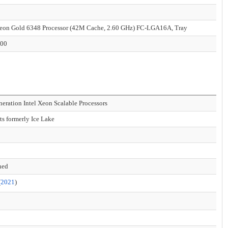
Xeon Gold 6348 Processor (42M Cache, 2.60 GHz) FC-LGA16A, Tray
.00
neration Intel Xeon Scalable Processors
ts formerly Ice Lake
hed
(
2021
)