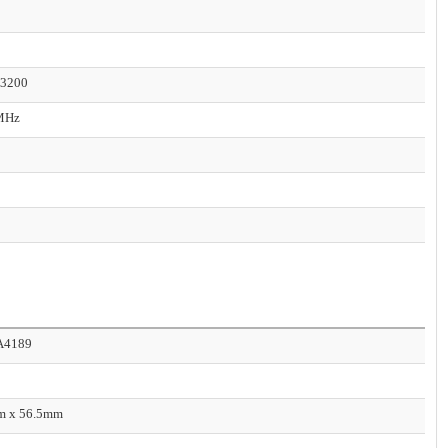
3200
MHz
A4189
m x 56.5mm