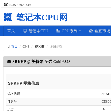
0755-83928539
笔记本CPU网
首页
笔记本CPU
CPU系列
垂直市
首页
6348
SRKHP
详细参数
SRKHP @ 英特尔 至强 Gold 6348
SRKHP 规格信息
规格代码
SRKH
订购号
CD806
步进
D2