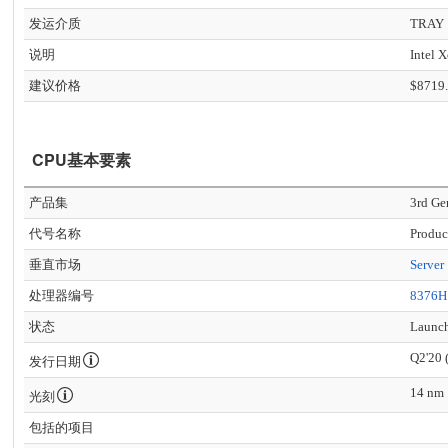
发运介质
TRAY
说明
Intel 
建议价格
$8719
CPU基本要素
产品集
3rd Ge
代号名称
Produc
垂直市场
Server
处理器编号
8376H
状态
Launc
Q2'20 
发行日期
14 nm
光刻
包括的项目