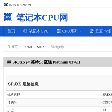
0755-83928539
笔记本CPU网
首页
笔记本CPU
CPU系列
垂直市
首页
8376H
SRJXS
详细参数
SRJXS @ 英特尔 至强 Platinum 8376H
SRJXS 规格信息
规格代码
SRJX
订购号
CD807
步进
A1