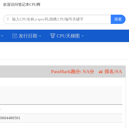
欢迎访问笔记本CPU网
搜索
场
发行日期
CPU天梯图
PassMark跑分: NA分
排名:NA
S
0604480501