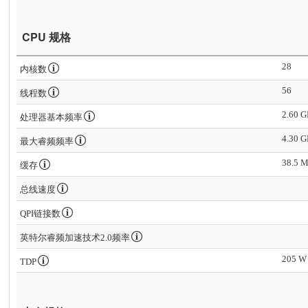
CPU 规格
28
内核数
56
线程数
2.60 
处理器基本频率
4.30 
最大睿频频率
38.5 
缓存
总线速度
QPI链接数
英特尔睿频加速技术2.0频率
205 W
TDP