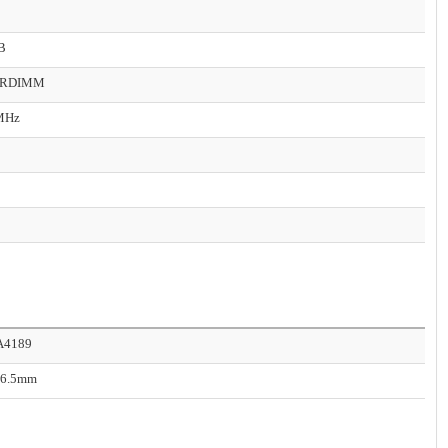
TB
 RDIMM
MHz
A4189
56.5mm