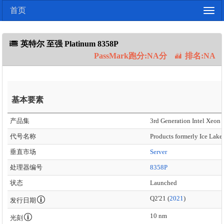
首页
Togg
navig
英特尔 至强 Platinum 8358P
PassMark跑分:NA分
排名:NA
基本要素
产品集
3rd Generation Intel Xeon 
代号名称
Products formerly Ice Lake
垂直市场
Server
处理器编号
8358P
状态
Launched
Q2'21 (
2021
)
发行日期
10 nm
光刻