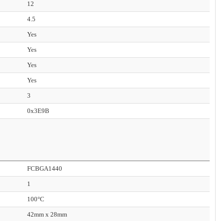
12
4.5
Yes
Yes
Yes
Yes
3
0x3E9B
FCBGA1440
1
100°C
42mm x 28mm