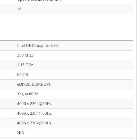
16
Intel UHD Graphics 630
350 MHz
1.15 GHz
64 GB
eDP/DP/HDMI/DVI
Yes, at 60Hz
4096 x 2304@30Hz
4096 x 2304@60Hz
4096 x 2304@60Hz
N/A