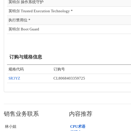
英特尔 操作系统守护
英特尔 Trusted Execution Technology *
执行禁用位 *
英特尔 Boot Guard
订购与规格信息
规格代码
订购号
SR3YZ
CL8068403359725
销售业务联系
内容推荐
林小姐
CPU术语