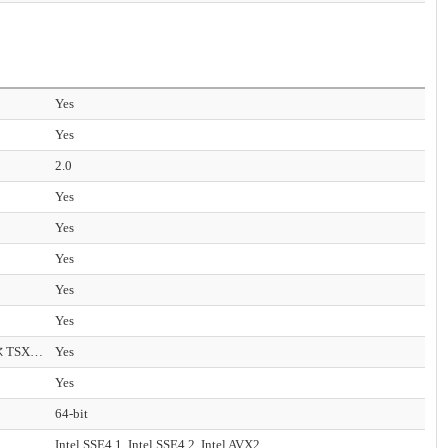
Yes
Yes
2.0
Yes
Yes
Yes
Yes
Yes
英特尔 Transactional Synchronization Extensions – New Instructions (英特尔 TSX-NI)
Yes
Yes
64-bit
Intel SSE4.1, Intel SSE4.2, Intel AVX2