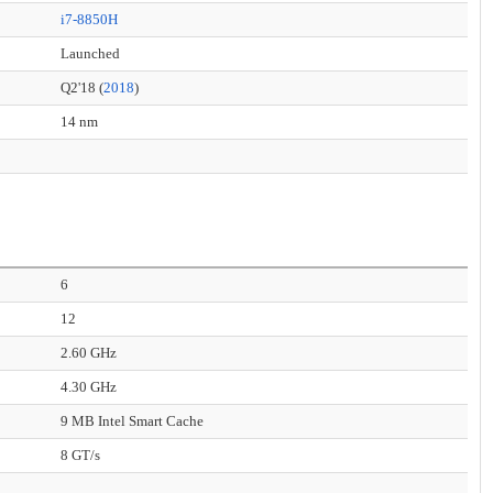
i7-8850H
Launched
Q2'18 (
2018
)
14 nm
6
12
2.60 GHz
4.30 GHz
9 MB Intel Smart Cache
8 GT/s