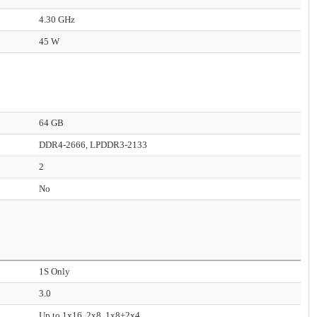
4.30 GHz
45 W
64 GB
DDR4-2666, LPDDR3-2133
2
No
1S Only
3.0
Up to 1x16, 2x8, 1x8+2x4