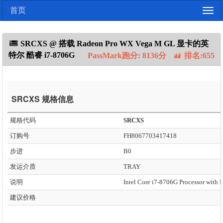
首页
Togg
navig
SRCXS @ 搭载 Radeon Pro WX Vega M GL 显卡的英
特尔 酷睿 i7-8706G
PassMark跑分: 8136分
排名:655
SRCXS 规格信息
规格代码
SRCXS
订购号
FH8067703417418
步进
B0
发运介质
TRAY
说明
建议价格