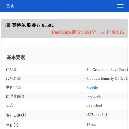
首页
Togg
navig
英特尔 酷睿 i7-8559U
PassMark跑分:8651分
排名:615
基本要素
产品集
8th Generation Intel Core i
代号名称
Products formerly Coffee 
垂直市场
Mobile
处理器编号
i7-8559U
状态
Launched
Q2'18 (
2018
)
发行日期
14 nm
光刻