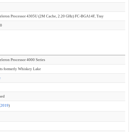
Celeron Processor 4305U (2M Cache, 2.20 GHz) FC-BGA14F, Tray
00
Celeron Processor 4000 Series
ts formerly Whiskey Lake
e
hed
(
2019
)