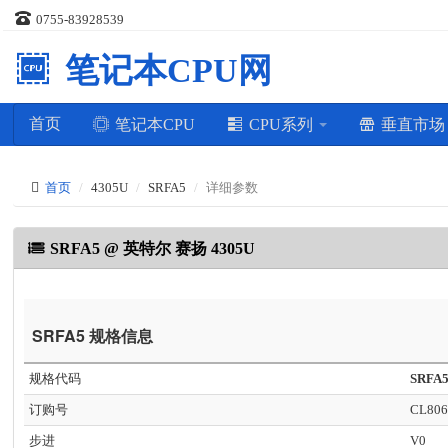
0755-83928539
笔记本CPU网
首页
笔记本CPU
CPU系列
垂直市
首页
4305U
SRFA5
详细参数
SRFA5 @ 英特尔 赛扬 4305U
SRFA5 规格信息
规格代码
SRFA
订购号
CL806
步进
V0