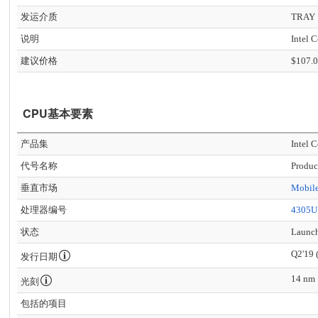
发运介质
TRAY
说明
Intel 
建议价格
$107.
CPU基本要素
产品集
Intel 
代号名称
Produc
垂直市场
Mobil
处理器编号
4305U
状态
Launc
Q2'19 
发行日期
14 nm
光刻
包括的项目