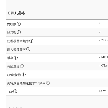
CPU 规格
2
内核数
2
线程数
2.20 
处理器基本频率
最大睿频频率
2 MB I
缓存
4 GT/s
总线速度
QPI链接数
英特尔睿频加速技术2.0频率
15 W
TDP