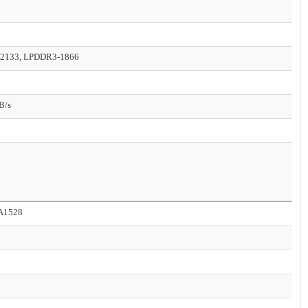
2133, LPDDR3-1866
B/s
A1528