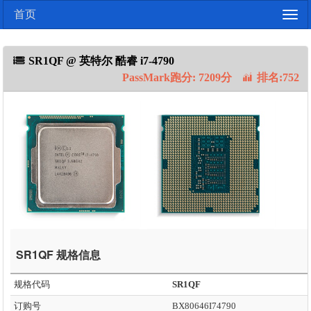
首页
Togg
navig
SR1QF @ 英特尔 酷睿 i7-4790
PassMark跑分: 7209分
排名:752
SR1QF 规格信息
规格代码
SR1QF
订购号
BX80646I74790