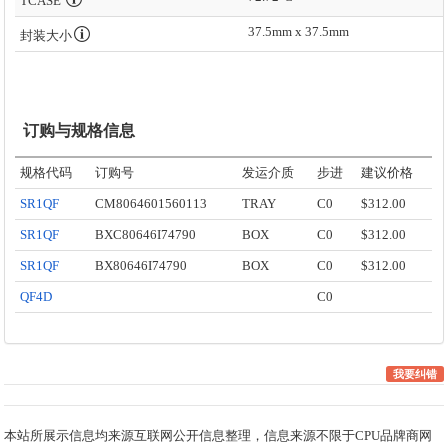
TCASE
37.5mm x 37.5mm
封装大小
订购与规格信息
规格代码
订购号
发运介质
步进
建议价格
SR1QF
CM8064601560113
TRAY
C0
$312.00
SR1QF
BXC80646I74790
BOX
C0
$312.00
SR1QF
BX80646I74790
BOX
C0
$312.00
QF4D
C0
我要纠错
本站所展示信息均来源互联网公开信息整理，信息来源不限于CPU品牌商网