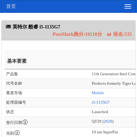
首页
Togg
navig
英特尔 酷睿 i5-1135G7
PassMark跑分:10110分
排名:535
基本要素
产品集
11th Generation Intel Core 
代号名称
Products formerly Tiger La
垂直市场
Mobile
处理器编号
i5-1135G7
状态
Launched
Q3'20 (
2020
)
发行日期
10 nm SuperFin
光刻