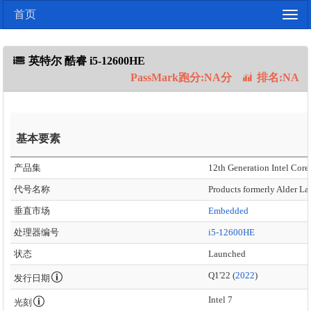
首页
Togg
navig
英特尔 酷睿 i5-12600HE
PassMark跑分:NA分
排名:NA
基本要素
产品集
12th Generation Intel Core 
代号名称
Products formerly Alder La
垂直市场
Embedded
处理器编号
i5-12600HE
状态
Launched
Q1'22 (
2022
)
发行日期
Intel 7
光刻