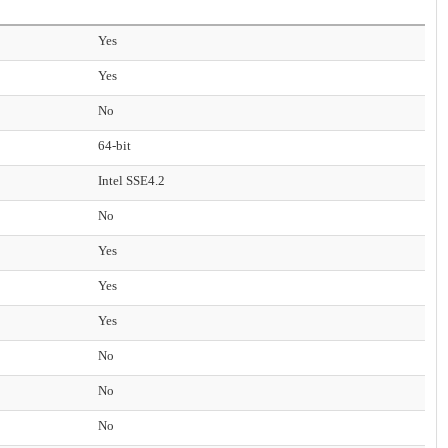
Yes
Yes
No
64-bit
Intel SSE4.2
No
Yes
Yes
Yes
No
No
No