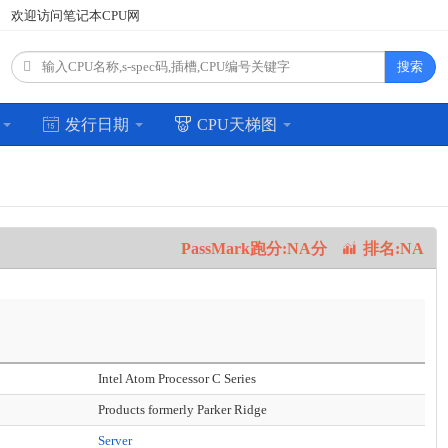
欢迎访问笔记本CPU网
搜索
场
发行日期
CPU天梯图
PassMark跑分:NA分
排名:NA
Intel Atom Processor C Series
Products formerly Parker Ridge
Server