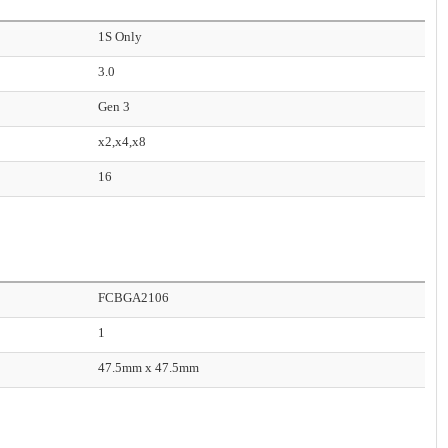
1S Only
3.0
Gen 3
x2,x4,x8
16
FCBGA2106
1
47.5mm x 47.5mm