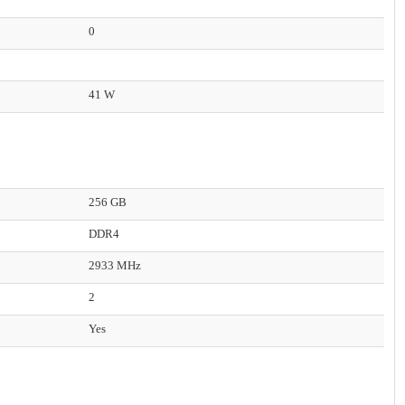
0
41 W
256 GB
DDR4
2933 MHz
2
Yes