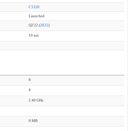
C5320
Launched
Q2'22 (
2022
)
10 nm
8
8
2.40 GHz
9 MB