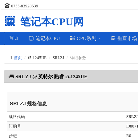
0755-83928539
笔记本CPU网
首页
笔记本CPU
CPU系列
垂直市
首页
i5-1245UE
SRLZJ
详细参数
SRLZJ @ 英特尔 酷睿 i5-1245UE
SRLZJ 规格信息
规格代码
SRLZ
订购号
FJ807
步进
R0