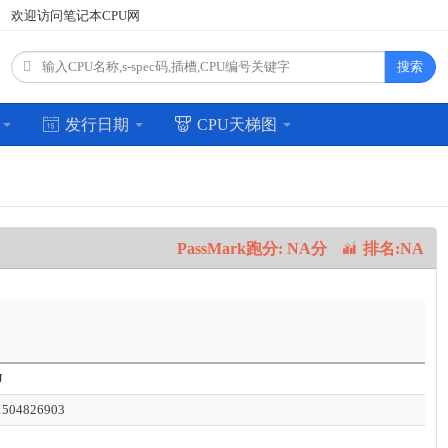
欢迎访问笔记本CPU网
搜索
场
发行日期
CPU天梯图
PassMark跑分: NA分
排名:NA
J
1504826903