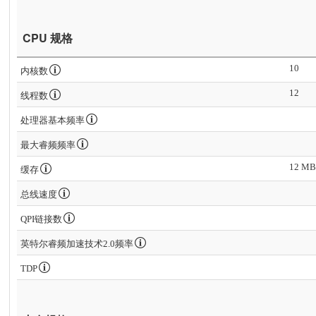
CPU 规格
10
内核数
12
线程数
处理器基本频率
最大睿频频率
12 MB 
缓存
总线速度
QPI链接数
英特尔睿频加速技术2.0频率
TDP