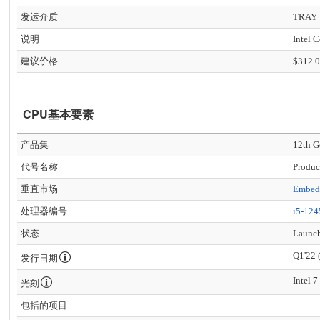
发运介质
TRAY
说明
Intel 
建议价格
$312.
CPU基本要素
产品集
12th G
代号名称
Produc
垂直市场
Embed
处理器编号
i5-12
状态
Launc
Q1'22 
发行日期
Intel 7
光刻
包括的项目