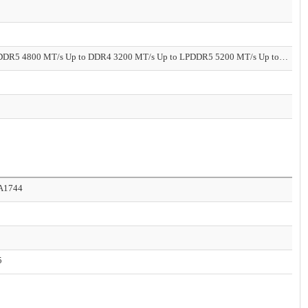
Up to DDR5 4800 MT/s Up to DDR4 3200 MT/s Up to LPDDR5 5200 MT/s Up to LPDDR4x 4267 MT/s
A1744
5