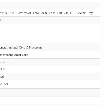
Core i5-1245UE Processor (12M Cache, up to 4.40 GHz) FC-BGA16F, Tray
00
eneration Intel Core i5 Processors
ts formerly Alder Lake
ded
45UE
hed
(
2022
)