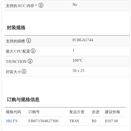
No
支持的 ECC 内存 *
封装规格
FCBGA1744
支持的插槽
1
最大 CPU 配置
100°C
TJUNCTION
50 x 25
封装大小
订购与规格信息
规格代码
订购号
发运介质
步进
建议价格
SRLFX
FJ8071504827300
TRAY
R0
$107.00