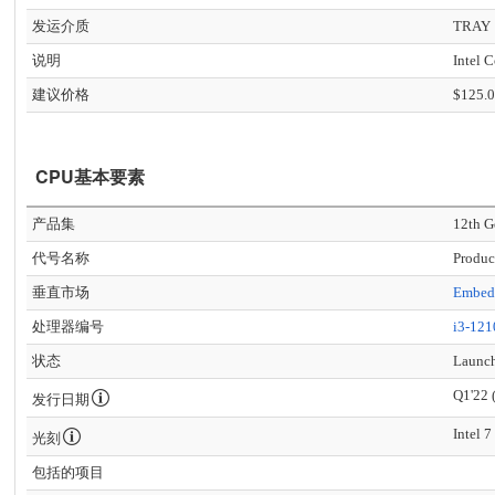
发运介质
TRAY
说明
Intel 
建议价格
$125.
CPU基本要素
产品集
12th G
代号名称
Produc
垂直市场
Embed
处理器编号
i3-12
状态
Launc
Q1'22 
发行日期
Intel 7
光刻
包括的项目