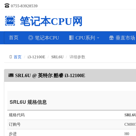
0755-83928539
笔记本CPU网
首页
笔记本CPU
CPU系列
垂直市
首页
i3-12100E
SRL6U
详细参数
SRL6U @ 英特尔 酷睿 i3-12100E
SRL6U 规格信息
规格代码
SRL6
订购号
CM807
步进
H0