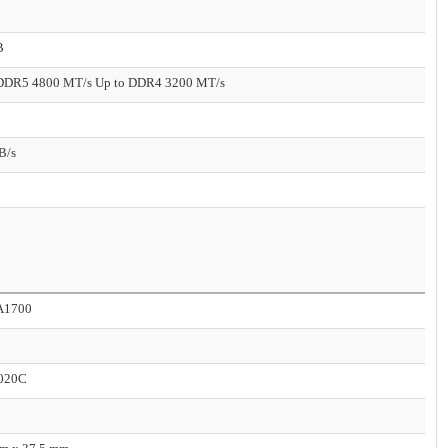
B
 DDR5 4800 MT/s Up to DDR4 3200 MT/s
B/s
A1700
020C