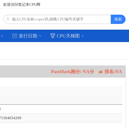
欢迎访问笔记本CPU网
搜索
场
发行日期
CPU天梯图
PassMark跑分: NA分
排名:NA
U
1504654209