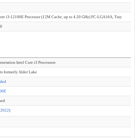
Core i3-12100E Processor (12M Cache, up to 4.20 GHz) FC-LGA16A, Tray
00
eneration Intel Core i3 Processors
ts formerly Alder Lake
ded
100E
hed
(
2022
)