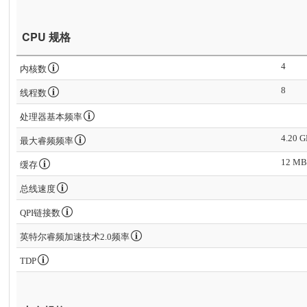
CPU 规格
4
内核数
8
线程数
处理器基本频率
4.20 
最大睿频频率
12 MB 
缓存
总线速度
QPI链接数
英特尔睿频加速技术2.0频率
TDP