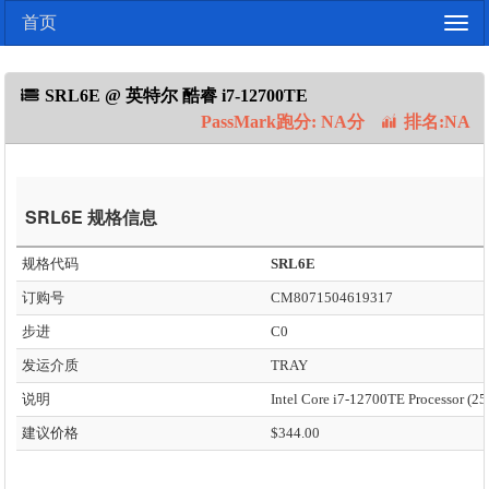
首页
Togg
navig
SRL6E @ 英特尔 酷睿 i7-12700TE
PassMark跑分: NA分
排名:NA
SRL6E 规格信息
规格代码
SRL6E
订购号
CM8071504619317
步进
C0
发运介质
TRAY
说明
建议价格
$344.00