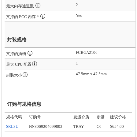
2
最大内存通道数
Yes
支持的 ECC 内存 *
封装规格
FCBGA2106
支持的插槽
1
最大 CPU 配置
47.5mm x 47.5mm
封装大小
订购与规格信息
规格代码
订购号
发运介质
步进
建议价格
SRL3U
NN8069204099802
TRAY
C0
$654.00