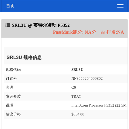
首页
Togg
navig
SRL3U @ 英特尔凌动 P5352
PassMark跑分: NA分
排名:NA
SRL3U 规格信息
规格代码
SRL3U
订购号
NN8069204099802
步进
C0
发运介质
TRAY
说明
建议价格
$654.00